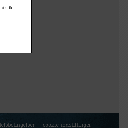
atistik.
elsbetingelser
|
cookie-indstillinger