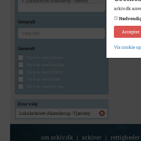
×
Lokalarkivet Alsønderup -Tjæreby
arkiv.dk anve
Nødvendi
Geografi
Accepter
Vis cookie o
Generelt
Vis kun med billeder
Vis kun med filmklip
Vis kun med lydklip
Vis kun med kilder
Vis kun med geo-tag
Dine valg
Lokalarkivet Alsønderup -Tjæreby
om arkiv.dk
|
arkiver
|
rettigheder