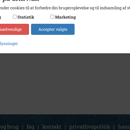
nder cookies til at forbedre din brugeroplevelse og til indsamling af st
g
Statistik
Marketing
 nødvendige
Accepter valgte
plysninger
 og brug
|
faq
|
kontakt
|
privatlivspolitik
|
hand