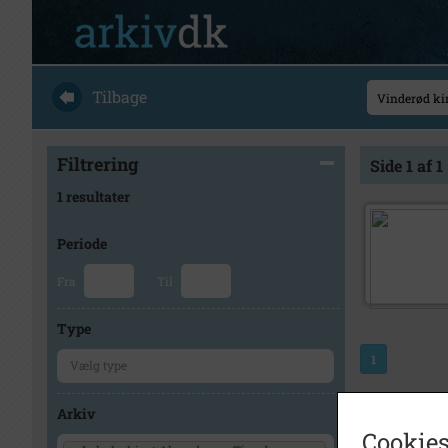
Tilbage
Filtrering
Side 1 af 1
1 resultater
Periode
Fra
Til
Type
1
Arkiv
Cookies