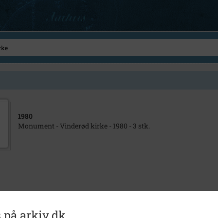
1980
Monument - Vinderød kirke - 1980 - 3 stk.
 på arkiv.dk