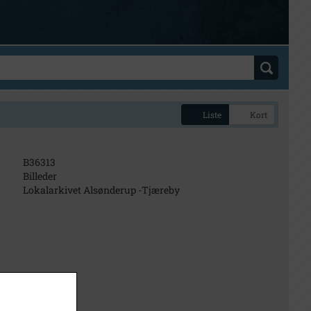
Liste
Kort
B36313
Billeder
Lokalarkivet Alsønderup -Tjæreby