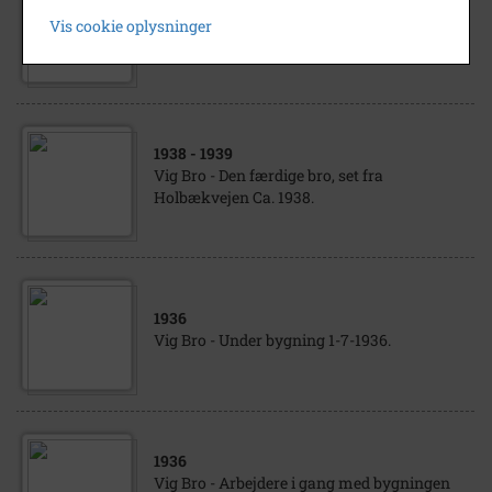
1936
Vis cookie oplysninger
Vig Bro - Under bygning 27-6-1936.
1938
- 1939
Vig Bro - Den færdige bro, set fra
Holbækvejen Ca. 1938.
1936
Vig Bro - Under bygning 1-7-1936.
1936
Vig Bro - Arbejdere i gang med bygningen