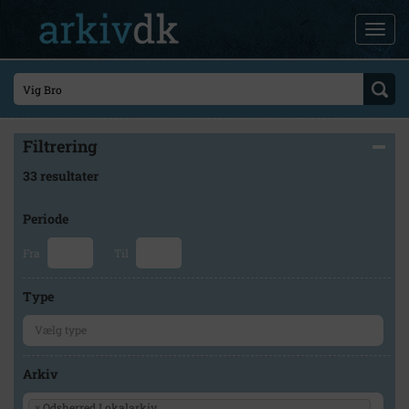
Filtrering
33 resultater
Periode
Fra
Til
Type
Arkiv
×
Odsherred Lokalarkiv