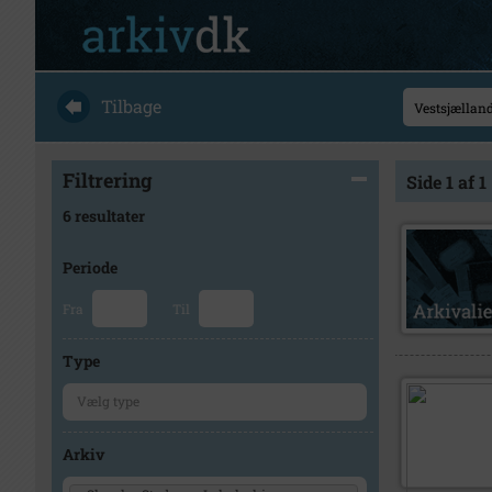
Tilbage
Filtrering
Side 1 af 1
6 resultater
Periode
Fra
Til
Type
Arkiv