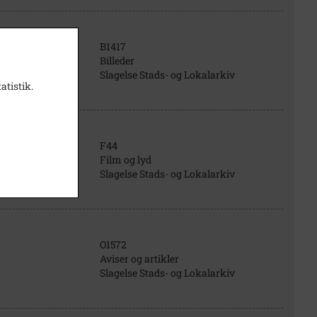
B1417
Billeder
Slagelse Stads- og Lokalarkiv
atistik.
F44
Film og lyd
Slagelse Stads- og Lokalarkiv
O1572
Aviser og artikler
Slagelse Stads- og Lokalarkiv