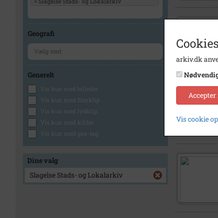
×
Slagelse Stads- og Lokalarkiv
Geografi
Cookies
arkiv.dk anve
Generelt
Nødvendi
Vis kun med billeder
Accepter
Vis kun med filmklip
Vis kun med lydklip
Vis cookie o
Vis kun med kilder
Vis kun med geo-tag
Dine valg
Slagelse Stads- og Lokalarkiv