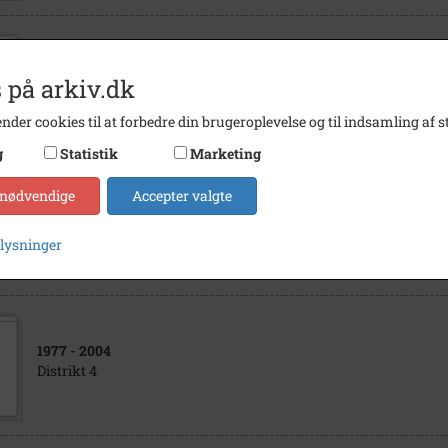
1935
 på arkiv.dk
Slagelse Rideklub
nder cookies til at forbedre din brugeroplevelse og til indsamling af st
g
Statistik
Marketing
 nødvendige
Accepter valgte
1985
- 1986
Ringridderfilmen
plysninger
1977
- 2004
Distrikt 4