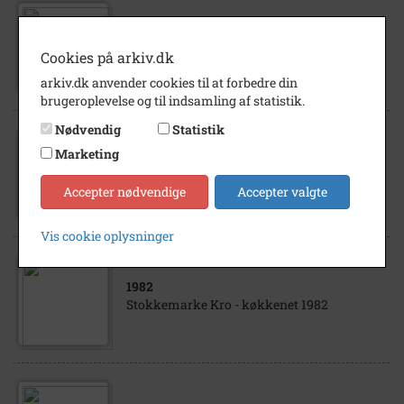
1960
- 1970
Kokken Knud E. Andersen, Stokkemarke
Cookies på arkiv.dk
Kro, Stokkemarke
arkiv.dk anvender cookies til at forbedre din
brugeroplevelse og til indsamling af statistik.
Nødvendig
Statistik
Marketing
1960
- 1970
Stokkemarke Kro
Accepter nødvendige
Accepter valgte
Vis cookie oplysninger
1982
Stokkemarke Kro - køkkenet 1982