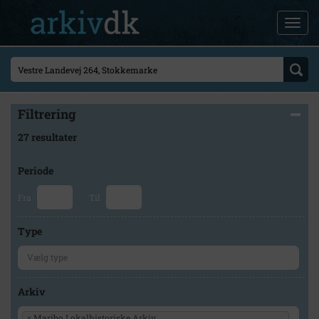
Filtrering
27 resultater
Periode
Fra
Til
Type
Arkiv
×
Maribo Lokalhistoriske Arkiv