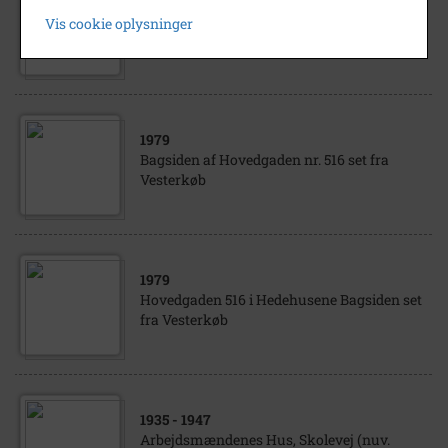
Rekonstruktion af bankrøveri i
Vis cookie oplysninger
Handelsebanken, Vesterkøb 40,
Hedehusene.
1979
Bagsiden af Hovedgaden nr. 516 set fra
Vesterkøb
1979
Hovedgaden 516 i Hedehusene Bagsiden set
fra Vesterkøb
1935
- 1947
Arbejdsmændenes Hus, Skolevej (nuv.