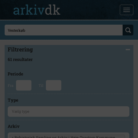
Filtrering
61 resultater
Periode
Fra
Til
Type
Arkiv
×
Byhistorisk Samling og Arkiv i Høje-Taastrup Kommune