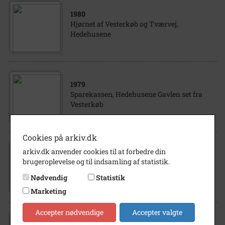
1980
Hjørnet af Vesterkøb og Tværvej,
Hedehusene
1979
Sparekassen, Hedehusene Gavlen set fra
Vesterkøb
Cookies på arkiv.dk
arkiv.dk anvender cookies til at forbedre din
1968
- 1972
brugeroplevelse og til indsamling af statistik.
Høje Taastrup kommunes kontor
Vesterkøb 15, Hedehusene
Nødvendig
Statistik
Marketing
Accepter nødvendige
Accepter valgte
1990