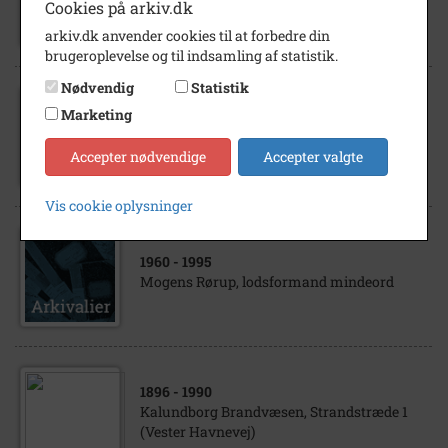
Goltermann ved et skib ved kaj på Vester
Cookies på arkiv.dk
Havnevej
arkiv.dk anvender cookies til at forbedre din
brugeroplevelse og til indsamling af statistik.
Nødvendig
Statistik
Marketing
1993
Villy Scou Petersen, fiskeskipper
Accepter nødvendige
Accepter valgte
Vis cookie oplysninger
1960
- 1995
Mogens Rørup, lodsformand mindeord
1896
- 1990
Kalundborg Brandvæsen, Strandstræde 1
(Vester Havnevej)