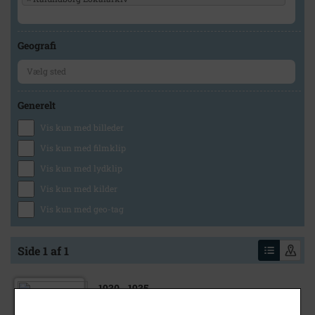
Geografi
Generelt
Vis kun med billeder
Vis kun med filmklip
Vis kun med lydklip
Vis kun med kilder
Vis kun med geo-tag
Side 1 af 1
1930
- 1935
Lods Plambek Hansen og havnefoged