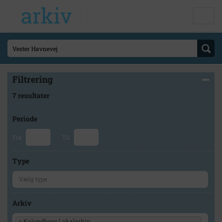
Filtrering
7 resultater
Periode
Fra
Til
Type
Arkiv
×
Kalundborg Lokalarkiv