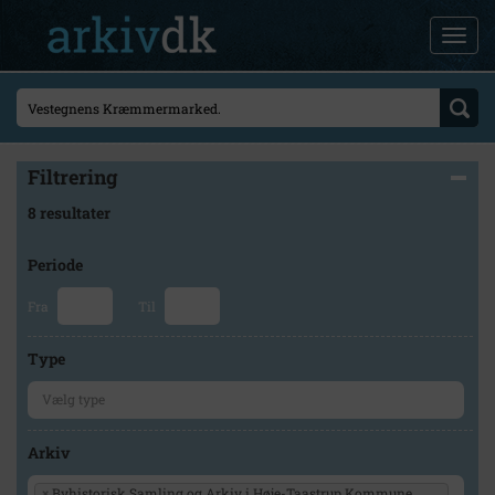
Filtrering
8 resultater
Periode
Fra
Til
Type
Arkiv
×
Byhistorisk Samling og Arkiv i Høje-Taastrup Kommune