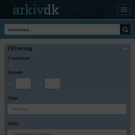
Filtrering
2 resultater
Periode
Fra
Til
Type
Arkiv
×
Odsherred Lokalarkiv