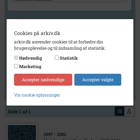
Geografi
Cookies på arkiv.dk
arkiv.dk anvender cookies til at forbedre din
Generelt
brugeroplevelse og til indsamling af statistik.
Vis kun med billeder
Nødvendig
Statistik
Vis kun med filmklip
Marketing
Vis kun med lydklip
Accepter nødvendige
Accepter valgte
Vis kun med kilder
Vis kun med geo-tag
Vis cookie oplysninger
Side 1 af 1
1997
- 2001