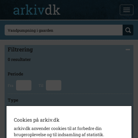
Filtrering
0 resultater
Periode
Fra
Til
Type
Cookies på arkiv.dk
Arkiv
arkiv.dk anvender cookies til at forbedre din
brugeroplevelse og til indsamling af statistik.
×
Lokalarkivet Alsønderup -Tjæreby