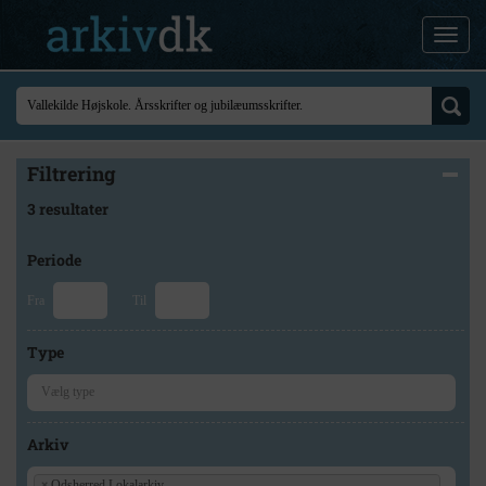
Filtrering
3 resultater
Periode
Fra
Til
Type
Arkiv
×
Odsherred Lokalarkiv