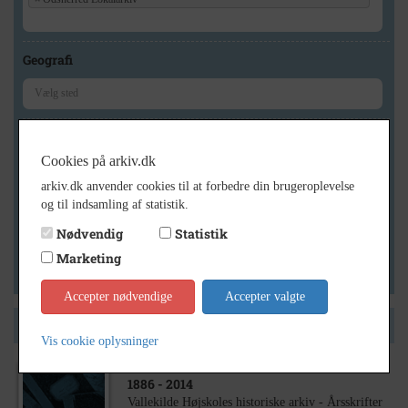
Geografi
Generelt
Cookies på arkiv.dk
Vis kun med billeder
arkiv.dk anvender cookies til at forbedre din brugeroplevelse
Vis kun med filmklip
og til indsamling af statistik.
Vis kun med lydklip
Nødvendig
Statistik
Vis kun med kilder
Marketing
Vis kun med geo-tag
Accepter nødvendige
Accepter valgte
Side 1 af 1
Vis cookie oplysninger
1886
- 2014
Vallekilde Højskoles historiske arkiv - Årsskrifter