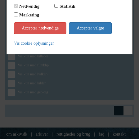
Nødvendig
Statistik
Marketing
Geografi
Accepter nødvendige
Accepter valgte
Vis cookie oplysninger
Generelt
Vis kun med billeder
Vis kun med filmklip
Vis kun med lydklip
Vis kun med kilder
Vis kun med geo-tag
om arkiv.dk
|
arkiver
|
rettigheder og brug
|
faq
|
kontakt
|