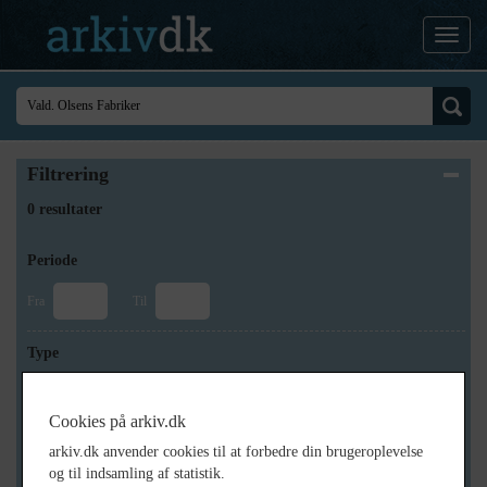
Filtrering
0 resultater
Periode
Fra
Til
Type
Cookies på arkiv.dk
Arkiv
arkiv.dk anvender cookies til at forbedre din brugeroplevelse
og til indsamling af statistik.
×
Holbæk-Arkiverne / Tølløse Lokalarkiv