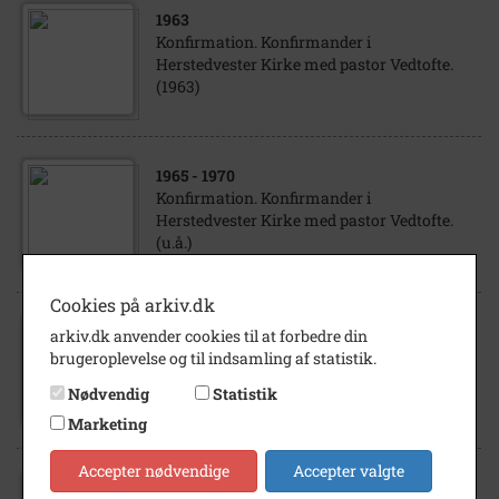
1963
Konfirmation. Konfirmander i
Herstedvester Kirke med pastor Vedtofte.
(1963)
1965
- 1970
Konfirmation. Konfirmander i
Herstedvester Kirke med pastor Vedtofte.
(u.å.)
Cookies på arkiv.dk
1960
- 1970
arkiv.dk anvender cookies til at forbedre din
Konfirmation. Konfirmander i
brugeroplevelse og til indsamling af statistik.
Herstedvester kirke med pastor Vedtofte.
Nødvendig
Statistik
(u.å.)
Marketing
Accepter nødvendige
Accepter valgte
1895