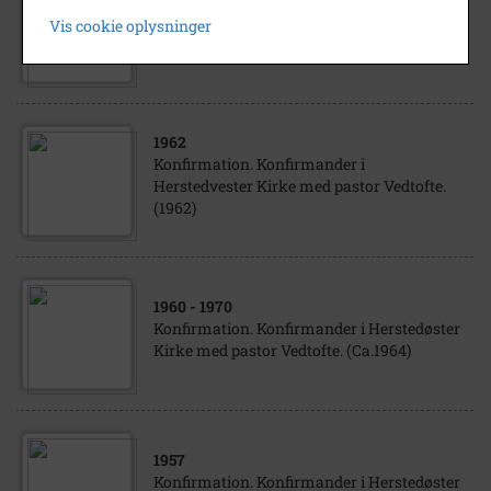
Niels Peter Mikkelsen, som ca. 18 årig.
Vis cookie oplysninger
(Ca.1895)
1962
Konfirmation. Konfirmander i
Herstedvester Kirke med pastor Vedtofte.
(1962)
1960
- 1970
Konfirmation. Konfirmander i Herstedøster
Kirke med pastor Vedtofte. (Ca.1964)
1957
Konfirmation. Konfirmander i Herstedøster