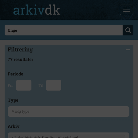
Filtrering
77 resultater
Periode
Fra
Til
Type
Arkiv
×
Lokalhistorisk Samling Albertslund