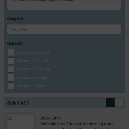
Geografi
Generelt
Vis kun med billeder
Vis kun med filmklip
Vis kun med lydklip
Vis kun med kilder
Vis kun med geo-tag
Side 1 af 3
1965
- 1975
Det hvide hus. Interiør fra børn og unge-