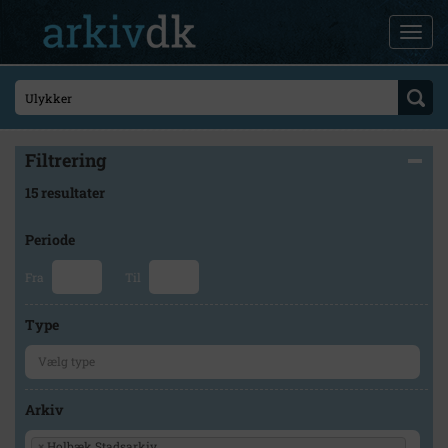
Filtrering
15 resultater
Periode
Fra
Til
Type
Arkiv
×
Holbæk Stadsarkiv