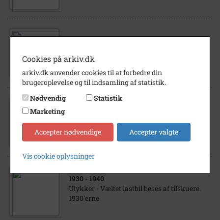
1930
- 1940
Ulykker - Smadret frontparti på bil.
Cookies på arkiv.dk
1930'erne
arkiv.dk anvender cookies til at forbedre din
brugeroplevelse og til indsamling af statistik.
Nødvendig
Statistik
Marketing
1930
- 1940
Ulykker - Bil kørt ind i træ. 1930'erne
Accepter nødvendige
Accepter valgte
Vis cookie oplysninger
1930
- 1940
Ulykker - Væltet lastbil beses af tilskuere.
1930'erne