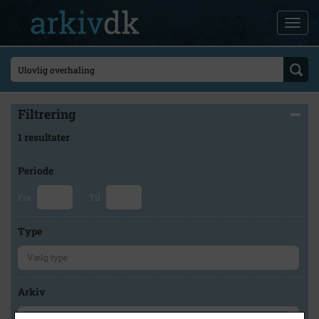
Filtrering
1 resultater
Periode
Fra
Til
Type
Arkiv
×
Lokalarkivet Alsønderup -Tjæreby