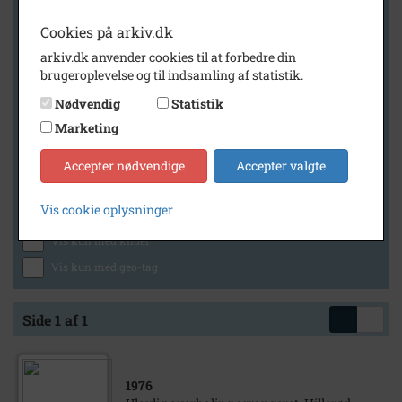
Cookies på arkiv.dk
arkiv.dk anvender cookies til at forbedre din
Geografi
brugeroplevelse og til indsamling af statistik.
Nødvendig
Statistik
Marketing
Generelt
Vis kun med billeder
Accepter nødvendige
Accepter valgte
Vis kun med filmklip
Vis cookie oplysninger
Vis kun med lydklip
Vis kun med kilder
Vis kun med geo-tag
Side 1 af 1
1976