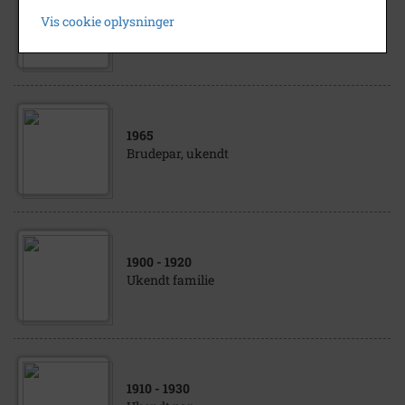
1958
- 1962
Vis cookie oplysninger
Ukendt Mand
1965
Brudepar, ukendt
1900
- 1920
Ukendt familie
1910
- 1930