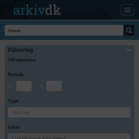
Filtrering
799 resultater
Periode
Fra
Til
Type
Arkiv
×
Lokalhistorisk Arkiv Sejlflod