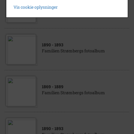
1902
- 1904
Vis cookie oplysninger
Strandstræde 41
1890
- 1893
Familien Strømbergs fotoalbum
1869
- 1889
Famílien Strømbergs fotoalbum
1890
- 1893