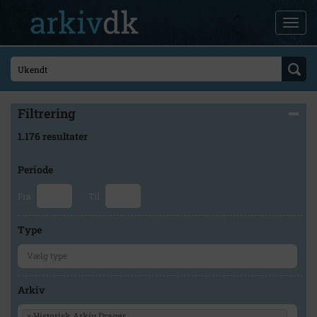
Filtrering
1.176 resultater
Periode
Fra
Til
Type
Arkiv
×
Historisk Arkiv Dragør