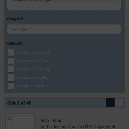
Geografi
Generelt
Vis kun med billeder
Vis kun med filmklip
Vis kun med lydklip
Vis kun med kilder
Vis kun med geo-tag
Side 1 af 40
1902
- 1904
Agtha Jensine Jansen (1887-) og ukendt