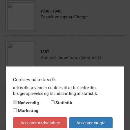
1930
- 1940
Fastelavnsoptog i Dragør
1887
Andreas Linnemann (skonnert)
Cookies på arkiv.dk
arkiv.dk anvender cookies til at forbedre din
1980
- 1990
brugeroplevelse og til indsamling af statistik.
Dragør Boldklub
Nødvendig
Statistik
Marketing
Accepter nødvendige
Accepter valgte