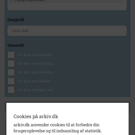
Geografi
Generelt
Vis kun med billeder
Vis kun med filmklip
Vis kun med lydklip
Vis kun med kilder
Vis kun med geo-tag
Side 1 af 1
Cookies på arkiv.dk
arkiv.dk anvender cookies til at forbedre din
1999
- 2000
brugeroplevelse og til indsamling af statistik.