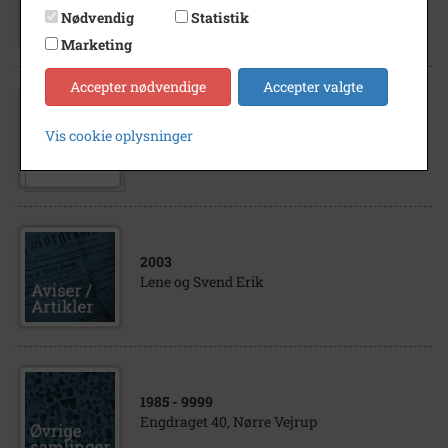
Vejrup Skole
Nødvendig
Statistik
Marketing
Accepter nødvendige
Accepter valgte
1995
Vis cookie oplysninger
Vejrup Skole
2003
Lene og Svend Erik
1985
- 9999
Engdraget 40, Nørre Vejrup