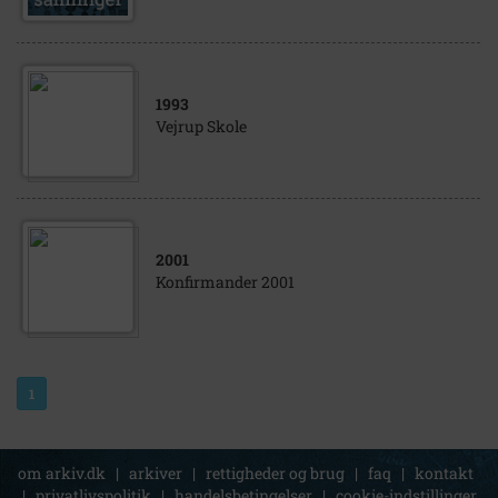
1993
Vejrup Skole
2001
Konfirmander 2001
1
om arkiv.dk
|
arkiver
|
rettigheder og brug
|
faq
|
kontakt
|
privatlivspolitik
|
handelsbetingelser
|
cookie-indstillinger