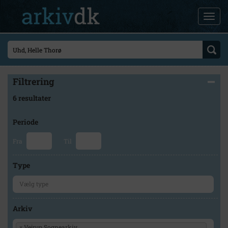
Filtrering
6 resultater
Periode
Fra
Til
Type
Arkiv
×
Vejrup Sognearkiv