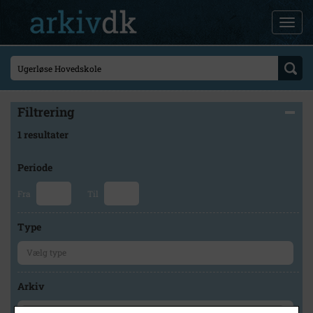
Filtrering
1 resultater
Periode
Fra
Til
Type
Arkiv
×
Holbæk-Arkiverne / Tølløse Lokalarkiv