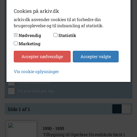
Cookies på arkiv.dk
arkiv.dk anvender cookies til at forbedre din
Geografi
brugeroplevelse og til indsamling af statistik.
Nødvendig
Statistik
Marketing
Generelt
Vis kun med billeder
Accepter nødvendige
Accepter valgte
Vis kun med filmklip
Vis cookie oplysninger
Vis kun med lydklip
Vis kun med kilder
Vis kun med geo-tag
Side 1 af 1
1950
- 1955
Tilbygning til Ugerløse Hovedskole først i