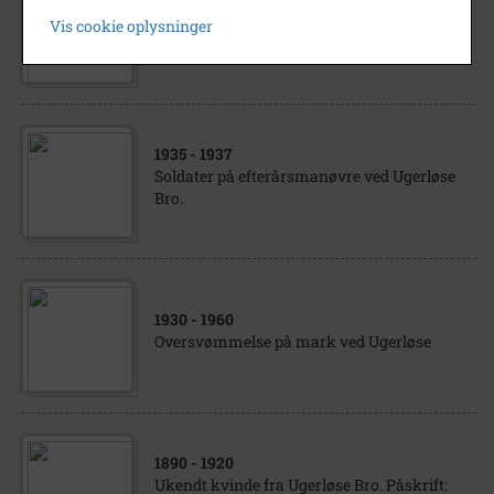
Ugerløse Å med høj vandstand om vinteren.
Vis cookie oplysninger
Billedet er taget fra Ugerløse Bro på Sorøvej.
1935
- 1937
Soldater på efterårsmanøvre ved Ugerløse
Bro.
1930
- 1960
Oversvømmelse på mark ved Ugerløse
1890
- 1920
Ukendt kvinde fra Ugerløse Bro. Påskrift: