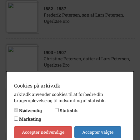
1882
- 1887
Frederik Petersen, søn af Lars Petersen,
Ugerløse Bro
1903
- 1907
Christine Petersen, datter af Lars Petersen,
Ugerløse Bro
Cookies på arkiv.dk
arkiv.dk anvender cookies til at forbedre din
1958
brugeroplevelse og til indsamling af statistik.
Oversvømmelser under høstarbejdet ved
Ugerløse.
Nødvendig
Statistik
Marketing
Accepter nødvendige
Accepter valgte
1985