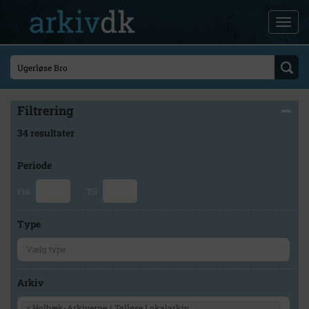
Filtrering
34 resultater
Periode
Fra
Til
Type
Arkiv
×
Holbæk-Arkiverne / Tølløse Lokalarkiv