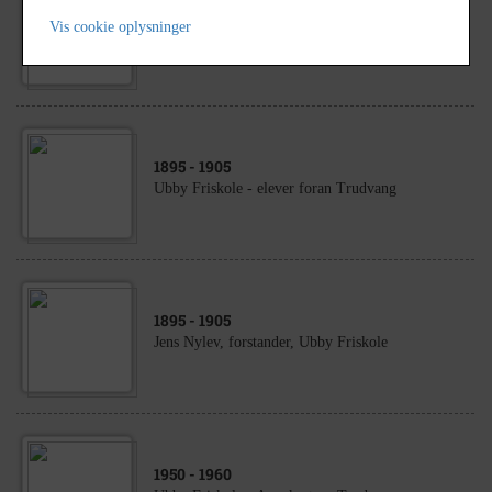
1991
Vis cookie oplysninger
Ubby Friskole - 5 billeder - heraf vist 4
1895
- 1905
Ubby Friskole - elever foran Trudvang
1895
- 1905
Jens Nylev, forstander, Ubby Friskole
1950
- 1960