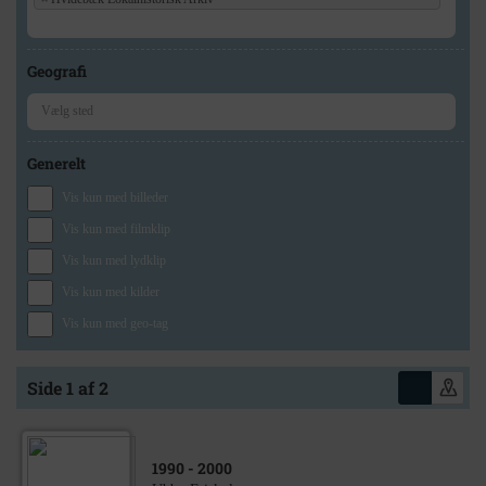
Geografi
Generelt
Vis kun med billeder
Vis kun med filmklip
Vis kun med lydklip
Vis kun med kilder
Vis kun med geo-tag
Side 1 af 2
1990
- 2000