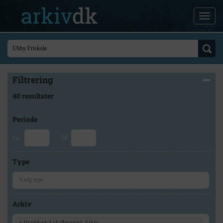
Filtrering
40 resultater
Periode
Fra
Til
Type
Arkiv
×
Hvidebæk Lokalhistorisk Arkiv