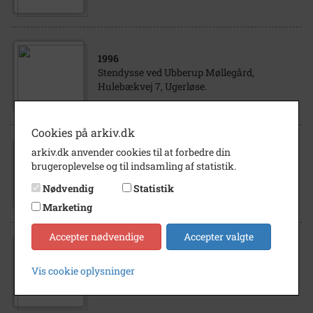
1996
Stendysse ved Ubberup Møllegård,
Hulebækvej 7, Ugerløse.
Cookies på arkiv.dk
arkiv.dk anvender cookies til at forbedre din
1996
brugeroplevelse og til indsamling af statistik.
Stendysse ved Ubberup Møllegård,
Hulebækvej 7, Ugerløse.
Nødvendig
Statistik
Marketing
Accepter nødvendige
Accepter valgte
1996
Stendysse ved Ubberup Møllegård,
Vis cookie oplysninger
Hulebækvej 7, Ugerløse.