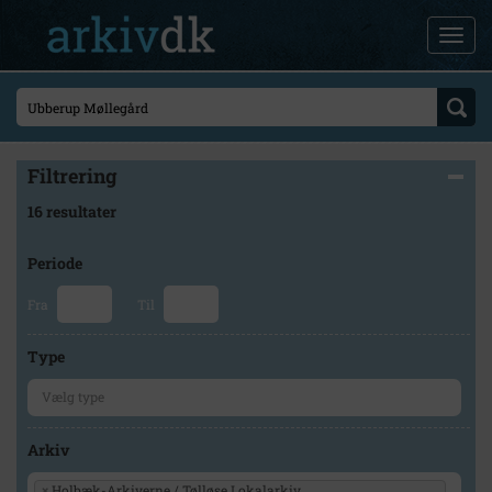
Filtrering
16 resultater
Periode
Fra
Til
Type
Arkiv
×
Holbæk-Arkiverne / Tølløse Lokalarkiv