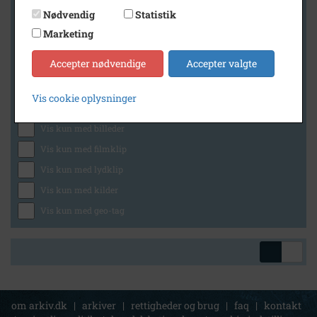
Nødvendig
Statistik
Marketing
Geografi
Accepter nødvendige
Accepter valgte
Vis cookie oplysninger
Generelt
Vis kun med billeder
Vis kun med filmklip
Vis kun med lydklip
Vis kun med kilder
Vis kun med geo-tag
om arkiv.dk
|
arkiver
|
rettigheder og brug
|
faq
|
kontakt