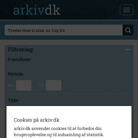
Filtrering
0 resultater
Periode
Fra
Til
Type
Cookies på arkiv.dk
Arkiv
arkiv.dk anvender cookies til at forbedre din
brugeroplevelse og til indsamling af statistik.
×
Slagelse Stads- og Lokalarkiv