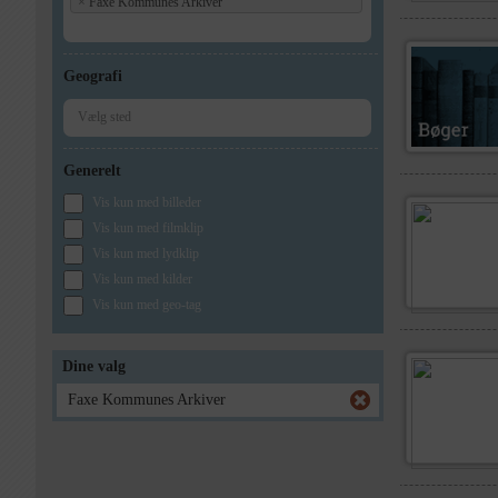
×
Faxe Kommunes Arkiver
Geografi
Generelt
Vis kun med billeder
Vis kun med filmklip
Vis kun med lydklip
Vis kun med kilder
Vis kun med geo-tag
Dine valg
Faxe Kommunes Arkiver