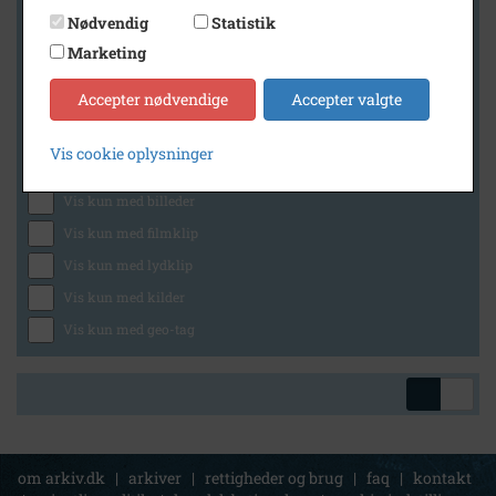
Nødvendig
Statistik
Marketing
Geografi
Accepter nødvendige
Accepter valgte
Vis cookie oplysninger
Generelt
Vis kun med billeder
Vis kun med filmklip
Vis kun med lydklip
Vis kun med kilder
Vis kun med geo-tag
om arkiv.dk
|
arkiver
|
rettigheder og brug
|
faq
|
kontakt