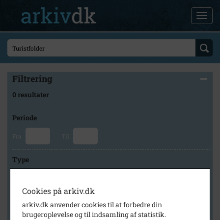
Filtrering
0 resultater
Periode
Fra
Til
Type
Cookies på arkiv.dk
Arkiv
arkiv.dk anvender cookies til at forbedre din
brugeroplevelse og til indsamling af statistik.
×
Stevns Lokalhistoriske Arkiv