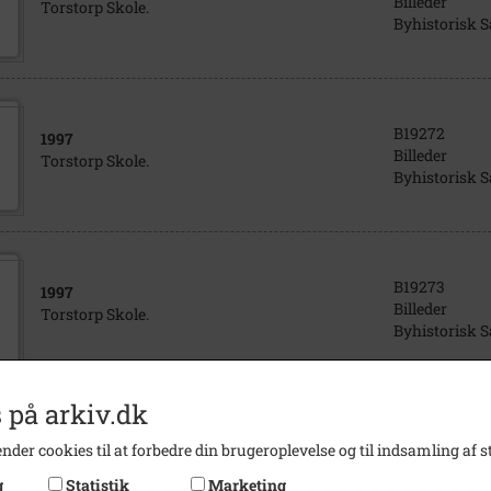
Billeder
Torstorp Skole.
Byhistorisk 
B19272
1997
Billeder
Torstorp Skole.
Byhistorisk 
B19273
1997
Billeder
Torstorp Skole.
Byhistorisk 
 på arkiv.dk
B19274
1997
nder cookies til at forbedre din brugeroplevelse og til indsamling af st
Billeder
Torstorp Skole.
Byhistorisk 
g
Statistik
Marketing