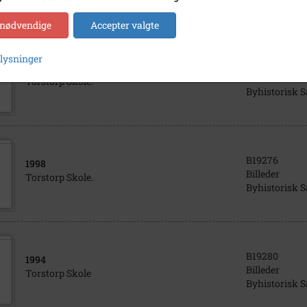
 nødvendige
Accepter valgte
plysninger
B19275
1997
Billeder
Torstorp Skole.
Byhistorisk 
B19276
1998
Billeder
Torstorp Skole.
Byhistorisk 
B19280
1994
Billeder
Torstorp Skole
Byhistorisk 