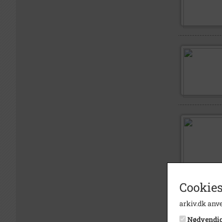
Cookies
arkiv.dk anve
Nødvendi