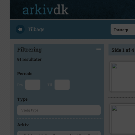
Tilbage
Filtrering
Side 1 af 4
91 resultater
Periode
Fra
Til
Type
Arkiv