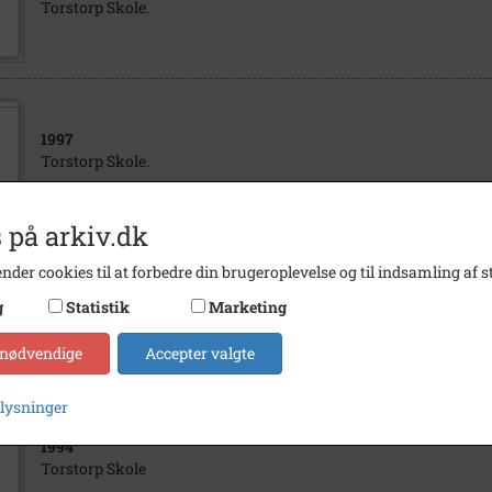
Torstorp Skole.
1997
Torstorp Skole.
 på arkiv.dk
nder cookies til at forbedre din brugeroplevelse og til indsamling af st
1997
g
Statistik
Marketing
Torstorp Skole.
 nødvendige
Accepter valgte
plysninger
1994
Torstorp Skole