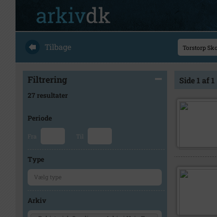
Tilbage
Filtrering
Side 1 af 1
27 resultater
Periode
Fra
Til
Type
Arkiv