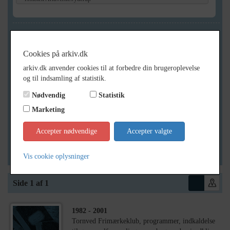
Geografi
Cookies på arkiv.dk
arkiv.dk anvender cookies til at forbedre din brugeroplevelse
Generelt
og til indsamling af statistik.
Vis kun med billeder
Nødvendig
Statistik
Vis kun med filmklip
Marketing
Vis kun med lydklip
Accepter nødvendige
Accepter valgte
Vis kun med kilder
Vis kun med geo-tag
Vis cookie oplysninger
Side 1 af 1
1982
- 2001
Tornved Frimærkeklub, programmer, indkaldelse