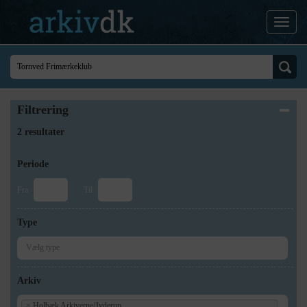
Filtrering
2 resultater
Periode
Fra
Til
Type
Arkiv
×
Holbæk Arkiverne/Jyderup