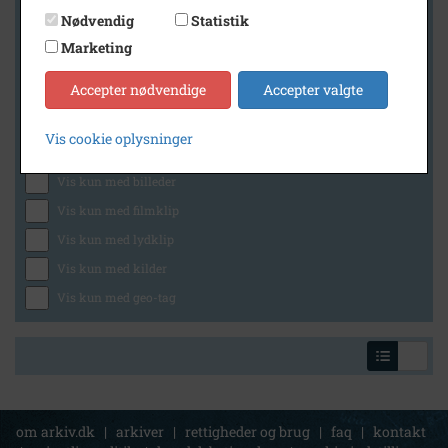
Nødvendig
Statistik
Marketing
Geografi
Accepter nødvendige
Accepter valgte
Vis cookie oplysninger
Generelt
Vis kun med billeder
Vis kun med filmklip
Vis kun med lydklip
Vis kun med kilder
Vis kun med geo-tag
om arkiv.dk
|
arkiver
|
rettigheder og brug
|
faq
|
kontakt