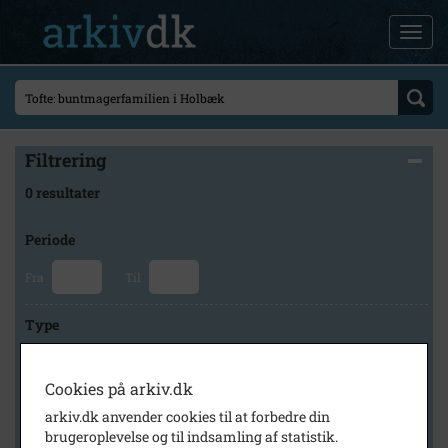
Filtrering
0 resultater
Periode
Fra
Til
Type
Cookies på arkiv.dk
Arkiv
arkiv.dk anvender cookies til at forbedre din
brugeroplevelse og til indsamling af statistik.
×
Holbæk Stadsarkiv