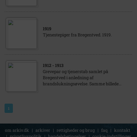
1919
Tjenestepiger fra Bregentved. 1919.
1912
- 1913
Grevepar og tjenerstab samlet på
Bregentved i anledning af
brandslukningsøvelse. Samme billede...
1
om arkiv.dk
|
arkiver
|
rettigheder og brug
|
faq
|
kontakt
|
privatlivspolitik
|
handelsbetingelser
|
cookie-indstillinger