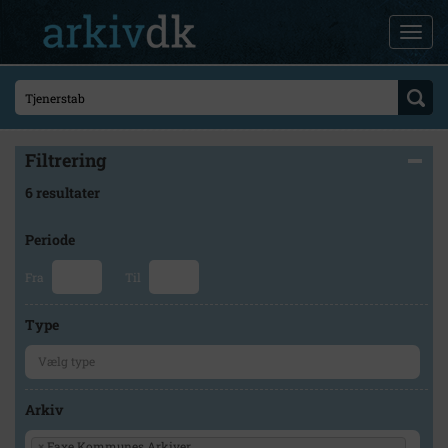
Filtrering
6 resultater
Periode
Fra
Til
Type
Arkiv
×
Faxe Kommunes Arkiver