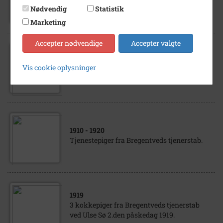
Bregentved, tjenerstab
Nødvendig
Statistik
Marketing
Accepter nødvendige
Accepter valgte
1913
Vis cookie oplysninger
4 stuepiger fra Bregentveds tjenerstab.
1910
- 1920
Tjenestepiger fra Bregentveds tjenerstab.
1919
3 kokkepiger fra Bregentveds tjenerstab
ved Ulse Sø 2.den påskedag 1919.