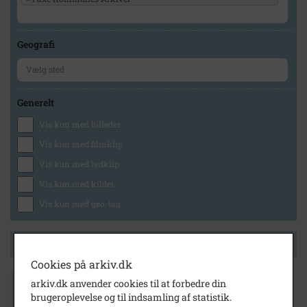
Geografi
Generelt
Vis kun med billeder
Vis kun med filmklip
Vis kun med lydklip
Vis kun med kilder
Vis kun med geo-tag
Side 1 af 1
Cookies på arkiv.dk
arkiv.dk anvender cookies til at forbedre din
1890
- 1910
brugeroplevelse og til indsamling af statistik.