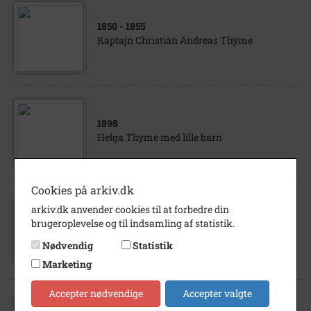
1850
- 1855
Kaptajn Christian Andreas Thyme
1898
Helga Thyme med lille barn
Cookies på arkiv.dk
1870
- 1980
arkiv.dk anvender cookies til at forbedre din
Slægten Thyme Kokoppeattest Police for
brugeroplevelse og til indsamling af statistik.
Ansvar Brandforsikring Købekontrakt
Nødvendig
Statistik
Næringsbevis Kontrakter for...
Marketing
Accepter nødvendige
Accepter valgte
1890
- 1934