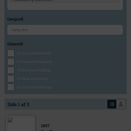
Geografi
Generelt
Vis kun med billeder
Vis kun med filmklip
Vis kun med lydklip
Vis kun med kilder
Vis kun med geo-tag
Side 1 af 3
1897