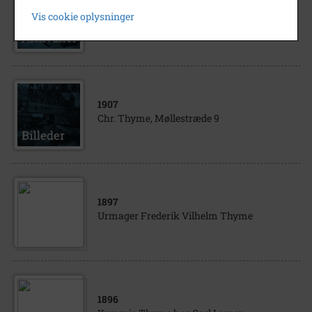
Christian Andreas Thyme Personlige
Vis cookie oplysninger
parpirer. Skolebøger. Breve. mm
1907
Chr. Thyme, Møllestræde 9
1897
Urmager Frederik Vilhelm Thyme
1896