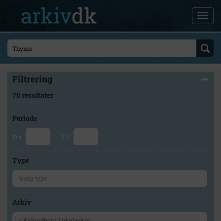
Filtrering
70 resultater
Periode
Fra
Til
Type
Arkiv
×
Kalundborg Lokalarkiv