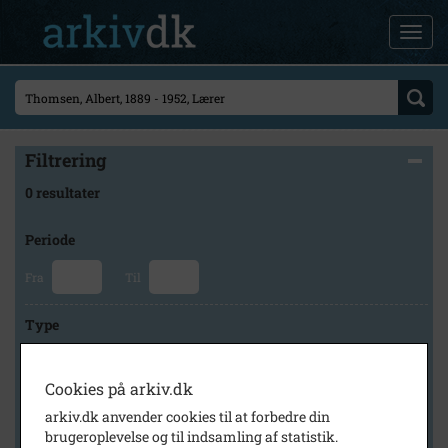
Filtrering
0 resultater
Periode
Fra
Til
Type
Cookies på arkiv.dk
Arkiv
arkiv.dk anvender cookies til at forbedre din
brugeroplevelse og til indsamling af statistik.
×
Holbæk Stadsarkiv