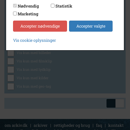
Nødvendig
Statistik
Marketing
Geografi
Accepter nødvendige
Accepter valgte
Vis cookie oplysninger
Generelt
Vis kun med billeder
Vis kun med filmklip
Vis kun med lydklip
Vis kun med kilder
Vis kun med geo-tag
om arkiv.dk
|
arkiver
|
rettigheder og brug
|
faq
|
kontakt