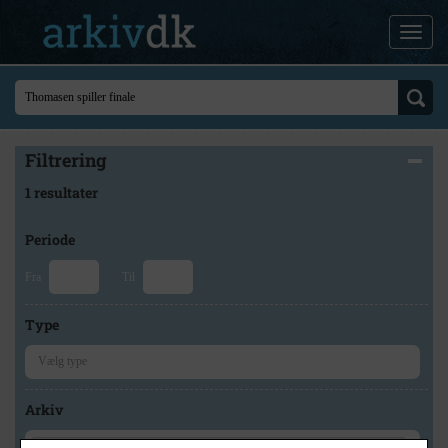
Filtrering
1 resultater
Periode
Fra
Til
Type
Arkiv
×
Lokalarkivet Alsønderup -Tjæreby