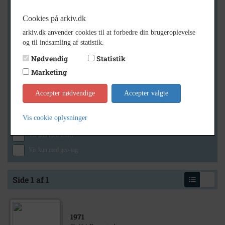
Cookies på arkiv.dk
Geografi
arkiv.dk anvender cookies til at forbedre din brugeroplevelse
og til indsamling af statistik.
Nødvendig
Statistik
Marketing
Generelt
Vis kun med billeder
Accepter nødvendige
Accepter valgte
Vis kun med filmklip
Vis cookie oplysninger
Vis kun med lydklip
Vis kun med kilder
Vis kun med geo-tag
Side 1 af 1
1971