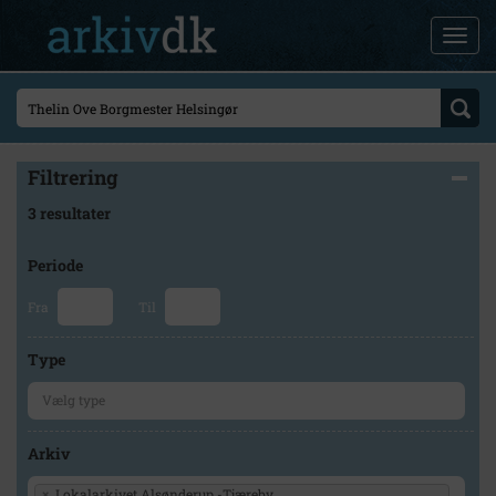
Filtrering
3 resultater
Periode
Fra
Til
Type
Arkiv
×
Lokalarkivet Alsønderup -Tjæreby