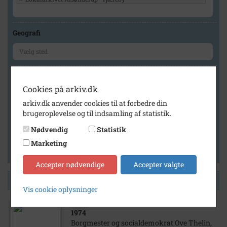
Geografi
Generelt
Cookies på arkiv.dk
Vis kun med billeder
arkiv.dk anvender cookies til at forbedre din
Vis kun med filmklip
brugeroplevelse og til indsamling af statistik.
Vis kun med lydklip
Nødvendig
Statistik
Vis kun med kilder
Marketing
Vis kun med geo-tag
Accepter nødvendige
Accepter valgte
Side 1 af 1
Vis cookie oplysninger
1974
Borgmester og socialdemokrat Ove Thelin,