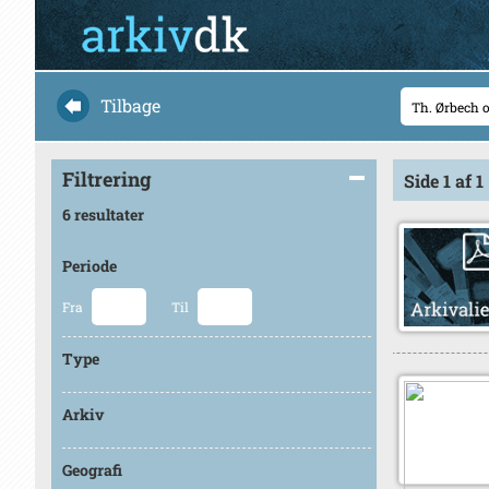
Tilbage
Filtrering
Side 1 af 1
6 resultater
Periode
Fra
Til
Type
Arkiv
Geografi