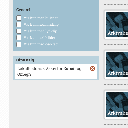
Generelt
Vis kun med billeder
Vis kun med filmklip
Vis kun med lydklip
Vis kun med kilder
Vis kun med geo-tag
Dine valg
Lokalhistorisk Arkiv for Korsør og
Omegn