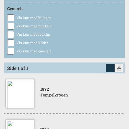
Generelt
Vis kun med billeder
Vis kun med filmklip
Vis kun med lydklip
Vis kun med kilder
Vis kun med geo-tag
Side 1 af 1
1972
Tempelkrogen