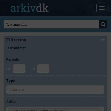
Filtrering
11 resultater
Periode
Fra
Til
Type
Arkiv
×
Ejby Kommunes Lokalhistoriske Arkiv