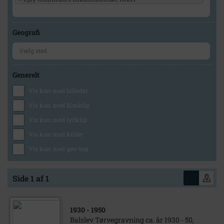
Geografi
Generelt
Vis kun med billeder
Vis kun med filmklip
Vis kun med lydklip
Vis kun med kilder
Vis kun med geo-tag
Side 1 af 1
1930
- 1950
Balslev Tørvegravning ca. år 1930 - 50,