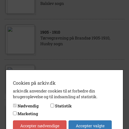
Balslev sogn
1905
- 1910
Tørvegravning på Brandsø 1905-1910,
Husby sogn
1918
- 1919
Tørvegravning i Ejby Mose 1918.Thorvald
Cookies på arkiv.dk
Nielsen Fjelsted Niels Jacobsen Ejby
arkiv.dk anvender cookies til at forbedre din
brugeroplevelse og til indsamling af statistik.
Nødvendig
Statistik
1920
- 1960
Marketing
Tørvegravning ved Nørregård i Mosegård.
Vestermosevej 2 ca. år 1920 - 60, Balslev
Accepter nødvendige
Accepter valgte
sogn