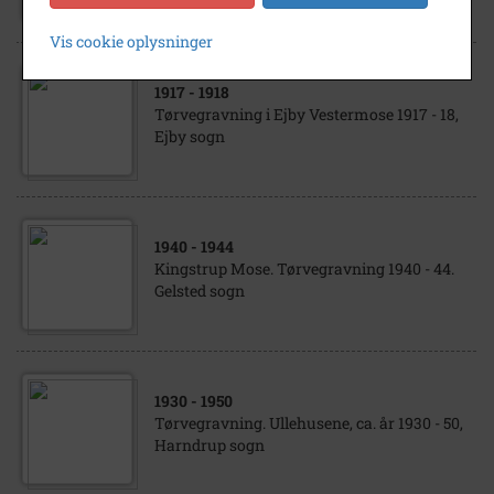
Vis cookie oplysninger
1917
- 1918
Tørvegravning i Ejby Vestermose 1917 - 18,
Ejby sogn
1940
- 1944
Kingstrup Mose. Tørvegravning 1940 - 44.
Gelsted sogn
1930
- 1950
Tørvegravning. Ullehusene, ca. år 1930 - 50,
Harndrup sogn