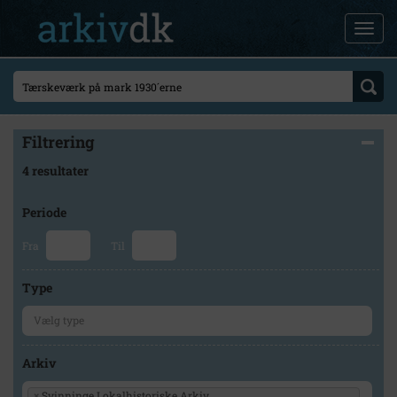
Filtrering
4 resultater
Periode
Fra
Til
Type
Arkiv
×
Svinninge Lokalhistoriske Arkiv