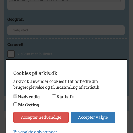
Geografi
Generelt
Vis kun med billeder
Vis kun med filmklip
Vis kun med lydklip
Cookies på arkiv.dk
Vis kun med kilder
arkiv.dk anvender cookies til at forbedre din
brugeroplevelse og til indsamling af statistik.
Vis kun med geo-tag
Nødvendig
Statistik
Marketing
Side 1 af 1
Accepter nødvendige
Accepter valgte
1925
- 1935
Tærskeværk på mark fra gården Højbovej
Vis cookie oplysninger