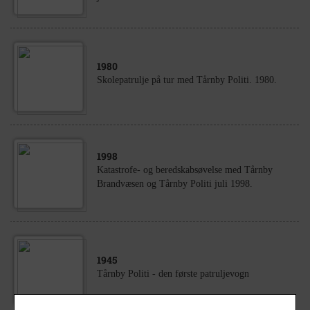
1980
Skolepatrulje på tur med Tårnby Politi. 1980.
1998
Katastrofe- og beredskabsøvelse med Tårnby
Brandvæsen og Tårnby Politi juli 1998.
1945
Tårnby Politi - den første patruljevogn