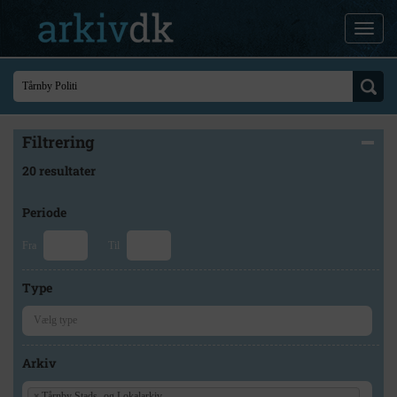
Filtrering
20 resultater
Periode
Fra
Til
Type
Arkiv
×
Tårnby Stads- og Lokalarkiv