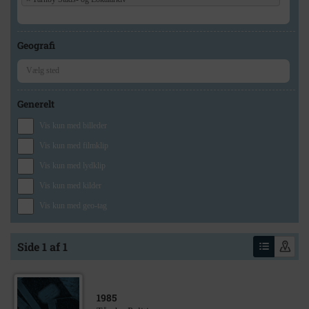
Geografi
Generelt
Vis kun med billeder
Vis kun med filmklip
Vis kun med lydklip
Vis kun med kilder
Vis kun med geo-tag
Side 1 af 1
1985