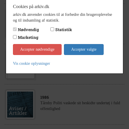
Cookies på arkiv.dk
arkiv.dk anvender cookies til at forbedre din brugeroplevelse
1985
og til indsamling af statistik.
Rejseholdet igang med at endevende Tårnby politi
Nødvendig
Statistik
Marketing
Accepter nødvendige
Accepter valgte
1931
Tårnby Politi ved politistationen på C.M. Larsens
Vis cookie oplysninger
Allé
1986
Tårnby Politi vaskede sit beskidte undertøj i fuld
offentlighed