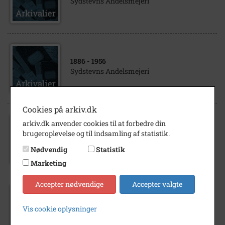
Sydstevns Andelsmejeri
1886
- 1956
Sydstevns Andelsmejeri
Cookies på arkiv.dk
arkiv.dk anvender cookies til at forbedre din
1894
- 1895
brugeroplevelse og til indsamling af statistik.
Sydstevns Andelsmejeri
Nødvendig
Statistik
Marketing
Accepter nødvendige
Accepter valgte
1900
- 1915
Vis cookie oplysninger
Sydstevns Andelsmejeri