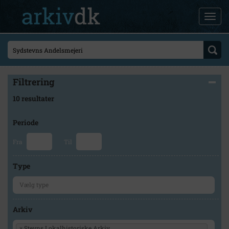
Filtrering
10 resultater
Periode
Fra
Til
Type
Arkiv
×
Stevns Lokalhistoriske Arkiv