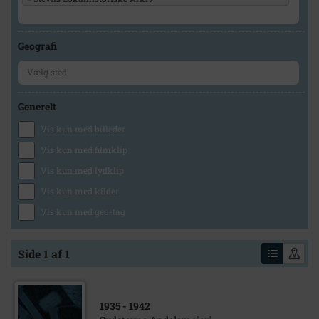
Geografi
Generelt
Vis kun med billeder
Vis kun med filmklip
Vis kun med lydklip
Vis kun med kilder
Vis kun med geo-tag
Side 1 af 1
1935
- 1942