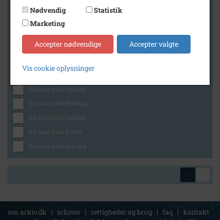
Nødvendig
Statistik
Marketing
Geografi
Accepter nødvendige
Accepter valgte
Vis cookie oplysninger
Generelt
Vis kun med billeder
Vis kun med filmklip
Vis kun med lydklip
Vis kun med kilder
Vis kun med geo-tag
om arkiv.dk
|
arkiver
|
rettigheder og brug
|
faq
|
kontakt