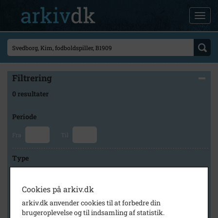
Filtrering
0 resultater
Periode
Fra
Til
Type
Cookies på arkiv.dk
Arkiv
arkiv.dk anvender cookies til at forbedre din
brugeroplevelse og til indsamling af statistik.
×
Odense Stadsarkiv