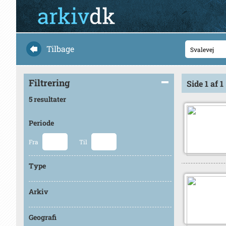
Tilbage
Filtrering
Side 1 af 1
5 resultater
Periode
Fra
Til
Type
Arkiv
Geografi