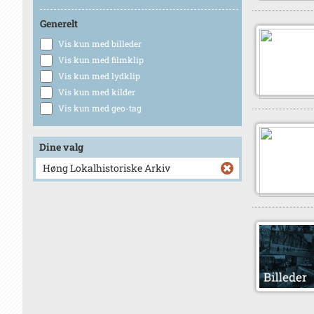
Generelt
Vis kun med billeder
Vis kun med filmklip
Vis kun med lydklip
Vis kun med kilder
Vis kun med geo-tag
Dine valg
Høng Lokalhistoriske Arkiv