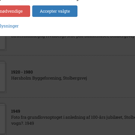
 nødvendige
Accepter valgte
plysninger
1901
Birkefuldmægtig Hvidbergs stue paa Bakkehuset, Stolbergsvej 
1920
- 1980
Hørsholm Byggeforening, Stolbergsvej
1949
Foto fra grundlovsoptoget i anledning af 100-års jubilæet, Stolbe
vogn?. 1949