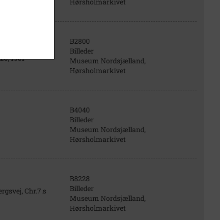
Hørsholmarkivet
B2800
Billeder
20, 1901
Museum Nordsjælland,
Hørsholmarkivet
B4040
Billeder
Museum Nordsjælland,
Hørsholmarkivet
B8228
Billeder
rgsvej, Chr.7.s
Museum Nordsjælland,
Hørsholmarkivet