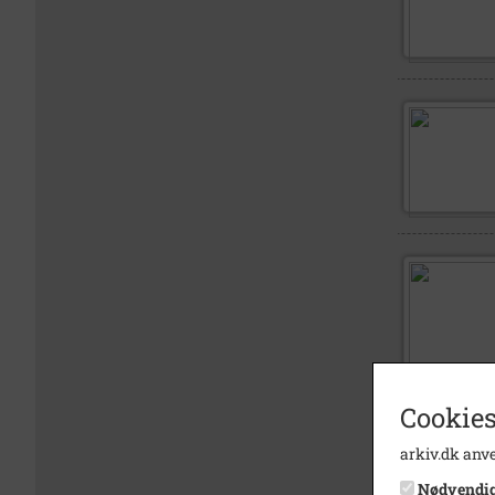
Cookies
arkiv.dk anve
Nødvendi