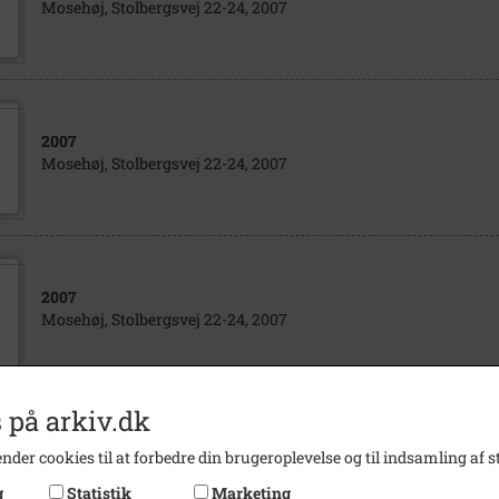
Mosehøj, Stolbergsvej 22-24, 2007
2007
Mosehøj, Stolbergsvej 22-24, 2007
2007
Mosehøj, Stolbergsvej 22-24, 2007
 på arkiv.dk
1970
- 1981
nder cookies til at forbedre din brugeroplevelse og til indsamling af st
Luftfoto af Stolbergsvej 20 og 22,
g
Statistik
Marketing