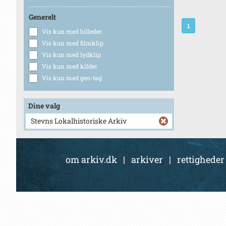
Generelt
1
Vis kun med billeder
Vis kun med filmklip
Vis kun med lydklip
Vis kun med kilder
Vis kun med geo-tag
Dine valg
Stevns Lokalhistoriske Arkiv
om arkiv.dk
|
arkiver
|
rettigheder