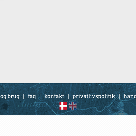
 og brug
|
faq
|
kontakt
|
privatlivspolitik
|
hand