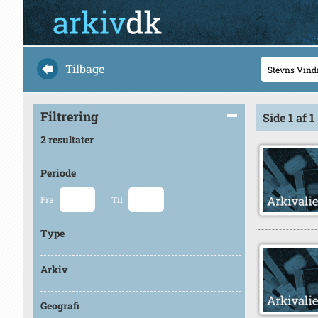
Tilbage
Filtrering
Side 1 af 1
2 resultater
Periode
Fra
Til
Type
Arkiv
Geografi