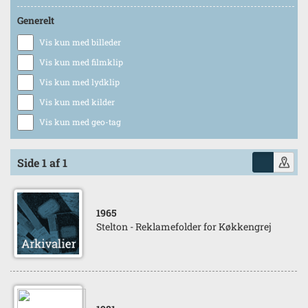
Generelt
Vis kun med billeder
Vis kun med filmklip
Vis kun med lydklip
Vis kun med kilder
Vis kun med geo-tag
Side 1 af 1
1965
Stelton - Reklamefolder for Køkkengrej