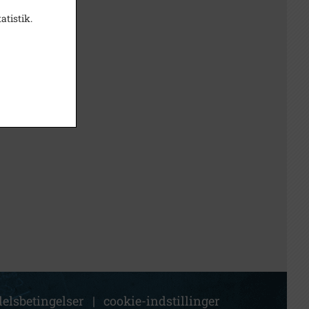
atistik.
elsbetingelser
|
cookie-indstillinger