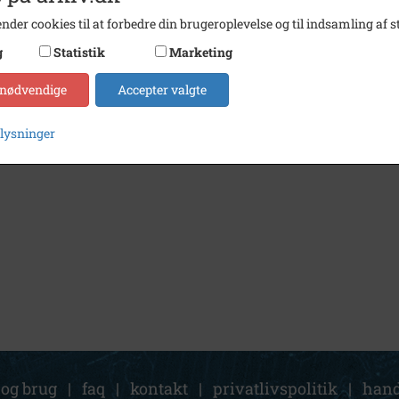
nder cookies til at forbedre din brugeroplevelse og til indsamling af st
g
Statistik
Marketing
 nødvendige
Accepter valgte
plysninger
 og brug
|
faq
|
kontakt
|
privatlivspolitik
|
hand