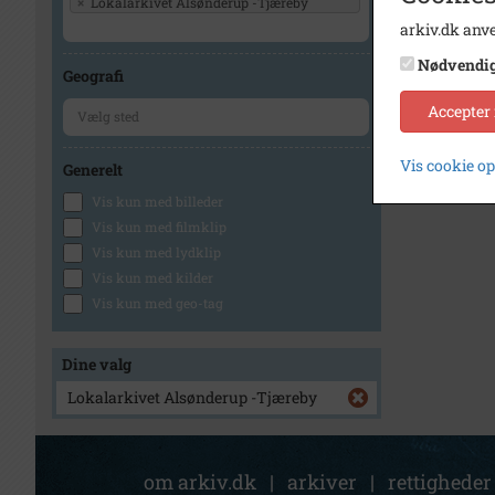
×
Lokalarkivet Alsønderup -Tjæreby
arkiv.dk anve
Nødvendi
Geografi
Accepter
Vis cookie o
Generelt
Vis kun med billeder
Vis kun med filmklip
Vis kun med lydklip
Vis kun med kilder
Vis kun med geo-tag
Dine valg
Lokalarkivet Alsønderup -Tjæreby
om arkiv.dk
|
arkiver
|
rettigheder