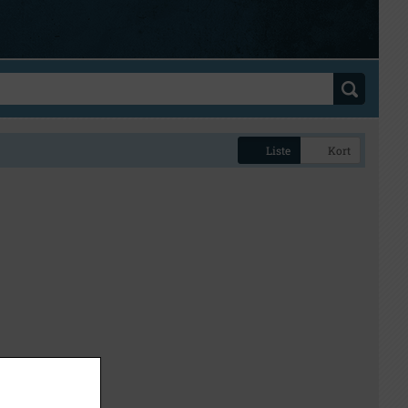
Liste
Kort