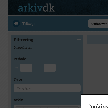
Tilbage
Filtrering
0 resultater
Periode
Fra
Til
Type
Arkiv
Cookies