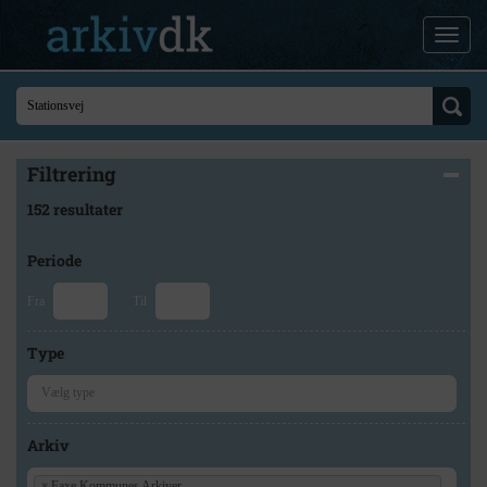
Filtrering
152 resultater
Periode
Fra
Til
Type
Arkiv
×
Faxe Kommunes Arkiver