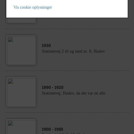
1909
- 1912
Vis cookie oplysninger
Thorsells Cykleforretning, Stationsvej, Faxe
1930
Stationsvej 2 til og med nr. 8, Haslev
1890
- 1920
Stationsvej, Haslev, da det var en alle
1900
- 1950