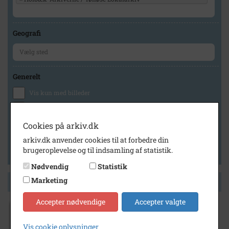
Geografi
Generelt
Vis kun med billeder
Vis kun med filmklip
Vis kun med lydklip
Cookies på arkiv.dk
Vis kun med kilder
arkiv.dk anvender cookies til at forbedre din
brugeroplevelse og til indsamling af statistik.
Vis kun med geo-tag
Nødvendig
Statistik
Marketing
Side 1 af 1
Accepter nødvendige
Accepter valgte
1900
- 1950
Vis cookie oplysninger