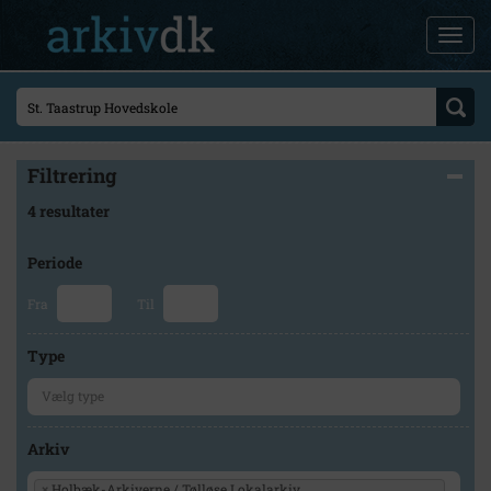
Filtrering
4 resultater
Periode
Fra
Til
Type
Arkiv
×
Holbæk-Arkiverne / Tølløse Lokalarkiv