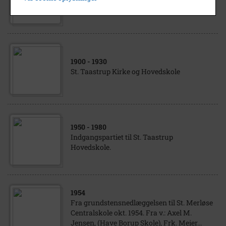
St. Taastrup Hovedskole.
1900
- 1930
St. Taastrup Kirke og Hovedskole
1950
- 1980
Indgangspartiet til St. Taastrup
Hovedskole.
1954
Fra grundstensnedlæggelsen til St. Merløse
Centralskole okt. 1954. Fra v.: Axel M.
Jensen, (Have Borup Skole), Frk. Meier...