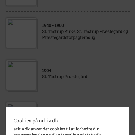
1940
- 1960
St. Tåstrup Kirke, St. Tåstrup Præstegård og
Præstegårdsforpagterbolig
1994
St. Tåstrup Præstegård.
1955
St. Tåstrup Præstegård
Cookies på arkiv.dk
arkiv.dk anvender cookies til at forbedre din
brugeroplevelse og til indsamling af statistik.