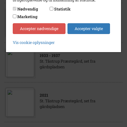
Nødvendig
Statistik
1900
- 1940
Marketing
St. Tåstrup Præstegård, set fra
gårdspladsen
Accepter nødvendige
Accepter valgte
Vis cookie oplysninger
1933
- 1937
St. Tåstrup Præstegård, set fra
gårdspladsen
2021
St. Tåstrup Præstegård, set fra
gårdspladsen