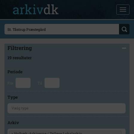
Filtrering
19 resultater
Periode
Fra
Til
Type
Arkiv
×
Holbæk-Arkiverne / Tølløse Lokalarkiv