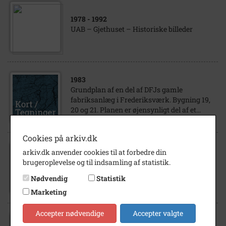
1978
- 1992
UAB – Gjethuset – Historiske billeder
1983
Grundplan af en del af DFJs gamle
fabriksanlæg i Frederiksværk. Bygning 19,
20 og 21. Planen er øjensynligt del af et...
Cookies på arkiv.dk
1953
arkiv.dk anvender cookies til at forbedre din
Grundplan, snit og facadetegninger af en ny
brugeroplevelse og til indsamling af statistik.
værkstedsbygning på DFJs fabriksanlæg i
Nødvendig
Statistik
Frederiksværk. Bygn. 37. B. B. Bendtsen.
Marketing
Accepter nødvendige
Accepter valgte
1953
- 1954