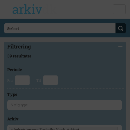
Filtrering
39 resultater
Periode
Fra
Til
Type
Arkiv
×
Industrimuseet Frederiks Værk, Arkivet