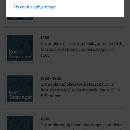
Grundplan, snit og facadetegninger af en ny
Vis cookie oplysninger
værkstedsbygning på DFJs fabriksanlæg i
Frederiksværk. Bygn. 37. 1:100/1:20. B. B...
1963
Grundplan af en værkstedsbygning på DFJs
fabriksareal i Frederiksværk. Bygn. 37.
1:100.
1952
- 1953
Grundplan af pladeværkstedet på DFJs
fabriksanlæg i Frederiksværk. Bygn. 23. B.
B. Bendtsen.
1969
Grundplaner og facadetegninger, som viser