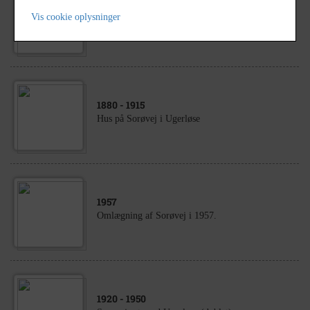
1940
- 1960
Vis cookie oplysninger
Stormskade på gården Sorøvej 6
1880
- 1915
Hus på Sorøvej i Ugerløse
1957
Omlægning af Sorøvej i 1957.
1920
- 1950