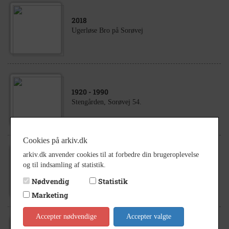
2018
Ugerløse Bro på Sorøvej
1920
- 1990
Stengården, Sorøvej 54.
Cookies på arkiv.dk
arkiv.dk anvender cookies til at forbedre din brugeroplevelse
1930
- 1945
og til indsamling af statistik.
Stengården, Sorøvej 54, Ugerløse.
Nødvendig
Statistik
Marketing
Accepter nødvendige
Accepter valgte